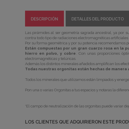
DESCRIPCIÓN
DETALLES DEL PRODUCTO
Las pirámides al ser
geometría
sagrada ancestral, ya por su
contra todo tipo de radiaciones electromagnéticas
artificiale
Por su forma geométrica y por su potencia recomendamos p
Están compuestas por un gran cuarzo rosa en la pu
hierro en polvo, y cobre
. Con unas proporciones ópt
electromagnéticas y telúricas.
Además los distintos minerales añadidos amplifican los efect
Todas nuestras
orgonitas
están hechas de manera a
Todos los minerales que utilizamos están limpiados y
energe
Pon una o varias
Orgonitas
a tus espacios y notaras la diferen
*El campo de neutralización de las
orgonitas
puede variar de
LOS CLIENTES QUE ADQUIRIERON ESTE PRO