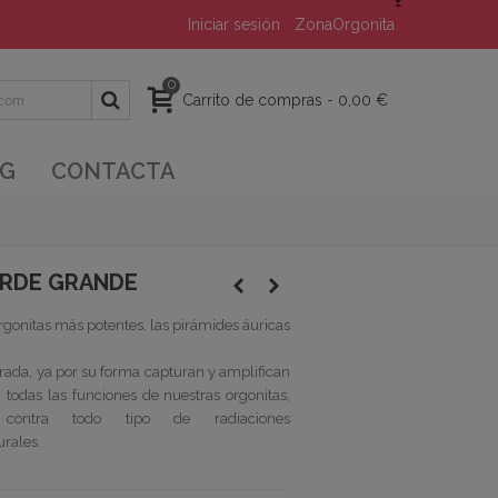
Iniciar sesión
ZonaOrgonita
0
Carrito de compras
-
0,00 €
G
CONTACTA
VERDE GRANDE
rgonitas
más potentes, las pirámides áuricas
ada, ya por su forma capturan y amplifican
o, todas las funciones de nuestras
orgonitas
,
 contra todo tipo de radiaciones
turales.