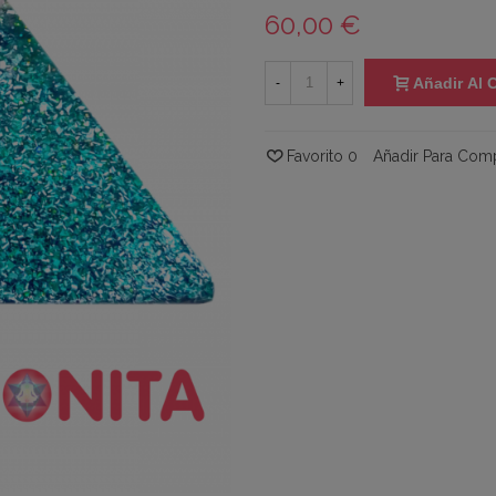
60,00 €
Añadir Al C
-
+
Favorito
0
Añadir Para Com