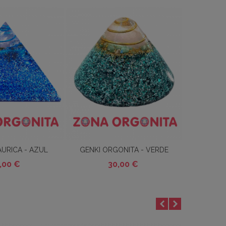
AURICA - AZUL
GENKI ORGONITA - VERDE
BIOENERG
Carrito
Añadir Al Carrito
Añadir
RANDE
,00 €
30,00 €