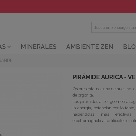
AS
MINERALES
AMBIENTE ZEN
BLO
GRANDE
PIRÁMIDE AURICA - 
Os presentamos una de nuestras
o
de
orgonita
.
Las pirámides al ser
geometría
sagr
la energía, potencian por lo tant
haciéndolas más efectivas
electromagnéticas
artificiales o na