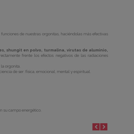
s funciones de nuestras
orgonitas
, haciéndolas más efectivas
es,
shungit
en polvo, turmalina, virutas de aluminio,
ectamente frente los efectos negativos de las radiaciones
 la
orgonita
.
iencia de ser: física, emocional, mental y espiritual.
 en su campo energético.