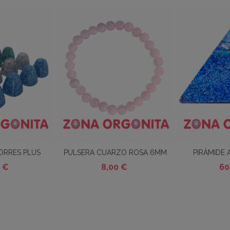
ORRES PLUS
PULSERA CUARZO ROSA 6MM
PIRÁMIDE 
to
Añadir Al Carrito
Añadir Al 
G
 €
8,00 €
60