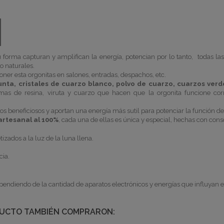
 forma capturan y amplifican la energía, potencian por lo tanto, todas la
s o naturales.
oner esta
orgonitas
en salones, entradas, despachos, etc.
nta, cristales de cuarzo blanco, polvo de cuarzo, cuarzos verd
imas de resina, viruta y cuarzo que hacen que la
orgonita
funcione corr
os beneficiosos y aportan una energía más sutil para potenciar la función de
rtesanal al 100%
, cada una de ellas es única y especial, hechas con consc
tizados
a la luz de la luna llena.
cia.
pendiendo de la cantidad de aparatos electrónicos y energías que influyan
DUCTO TAMBIÉN COMPRARON: