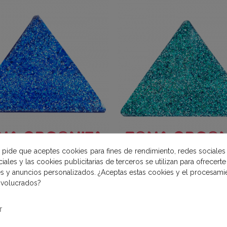
e pide que aceptes cookies para fines de rendimiento, redes sociales
iales y las cookies publicitarias de terceros se utilizan para ofrecert
DE TUMBATORRES PLUS - AZUL
PIRÁMIDE TUMBATORRES PLUS 
Añadir Al Carrito
Añadir Al Carrito
es y anuncios personalizados. ¿Aceptas estas cookies y el procesami
GRANDE
GRANDE
nvolucrados?
60,00 €
60,00 €
r