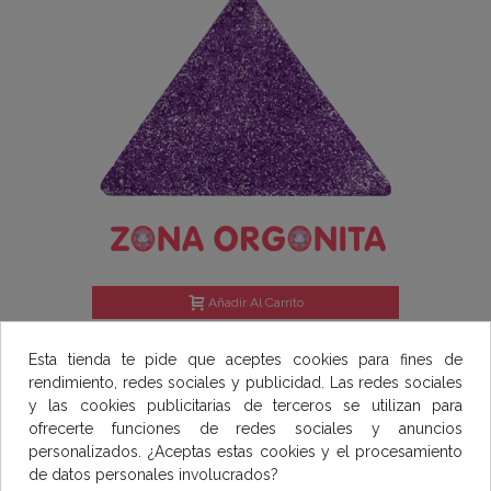
Añadir Al Carrito
PIRÁMIDE GRANDE TUMBATORRES -
Esta tienda te pide que aceptes cookies para fines de
VIOLETA
60,00 €
rendimiento, redes sociales y publicidad. Las redes sociales
y las cookies publicitarias de terceros se utilizan para
ofrecerte funciones de redes sociales y anuncios
personalizados. ¿Aceptas estas cookies y el procesamiento
de datos personales involucrados?