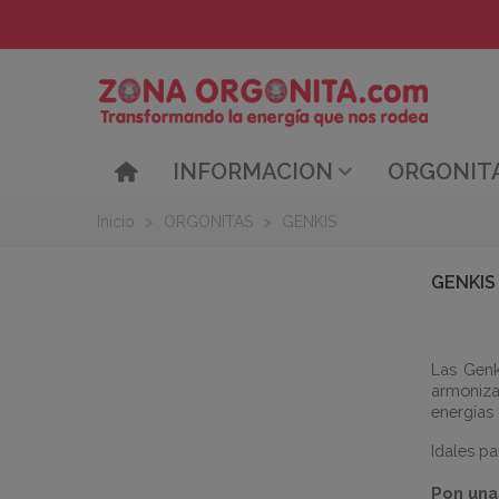
INFORMACION
ORGONIT
Inicio
>
ORGONITAS
>
GENKIS
GENKIS
Las
Genk
armoniza
energías
Idales
par
Pon una