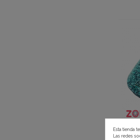
Esta tienda t
G
Las redes soc