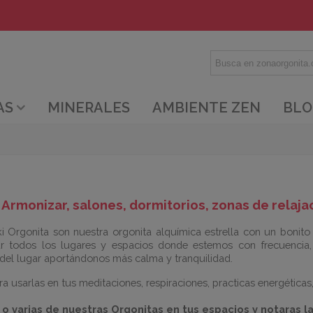
AS
MINERALES
AMBIENTE ZEN
BLO
Armonizar, salones, dormitorios, zonas de relaja
i
Orgonita
son nuestra
orgonita
alquímica estrella
con un bonito
r todos los lugares y espacios donde estemos con frecuencia
 del lugar
aportándonos
más calma y tranquilidad.
a usarlas en tus meditaciones, respiraciones, practicas energéticas,
 o varias de nuestras
Orgonitas
en tus espacios y notaras la