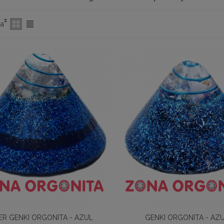
ia
ER GENKI ORGONITA - AZUL
GENKI ORGONITA - AZ
Añadir Al Carrito
Añadir Al Carrito