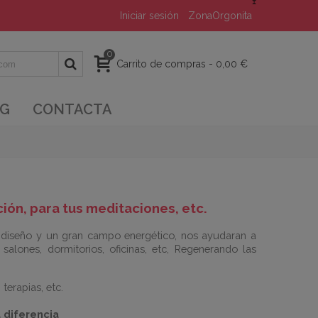
Iniciar sesión
ZonaOrgonita
0
Carrito de compras
-
0,00 €
G
CONTACTA
ción, para tus meditaciones, etc.
 diseño y un gran campo energético, n
os ayudaran a
,
salones, dormitorios, oficinas,
etc
, Regenerando las
 terapias, etc.
 diferencia