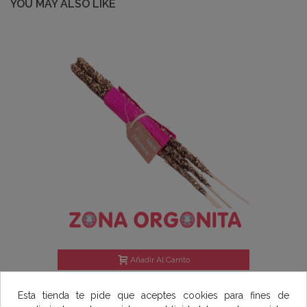
YOU MAY ALSO LIKE
Añadir Al Carrito
INCIENSO PALO SANTO NATURAL
Esta tienda te pide que aceptes cookies para fines de
3,50 €