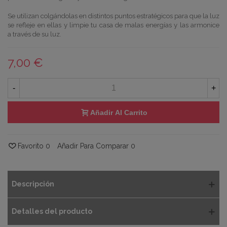
Se utilizan colgándolas en distintos puntos estratégicos para que la luz
se refleje en ellas y limpie tu casa de malas energías y las armonice
a
través
de su luz.
7,00 €
-
+
Añadir Al Carrito
Favorito
0
Añadir Para Comparar
0
Descripción
Detalles del producto