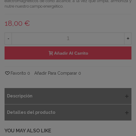
electromagnéticos de corto alcance, a la vez que limpia, armoniza y
nutre nuestro campo energético.
18,00 €
-
+
Añadir Al Carrito
Favorito
0
Añadir Para Comparar
0
Descripción
Detalles del producto
YOU MAY ALSO LIKE