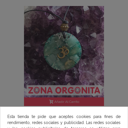
Añadir Al Carrito
SÍMBOLO OM - CUARZO VERDE -
Esta tienda te pide que aceptes cookies para fines de
COLLAR ALQUIMICO
18,00 €
rendimiento, redes sociales y publicidad. Las redes sociales