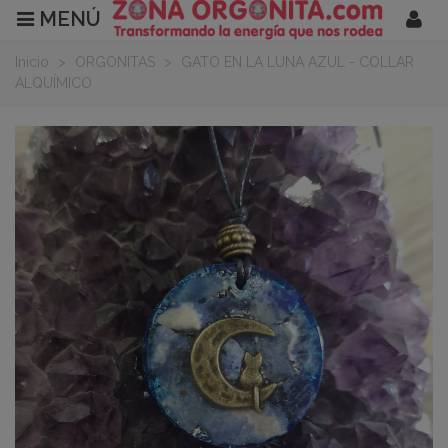
MENÚ
Inicio
>
ORGONITAS
>
GATO EN LA LUNA AZUL - COLLAR
ALQUÍMICO